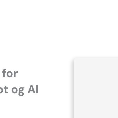
 for
t og AI