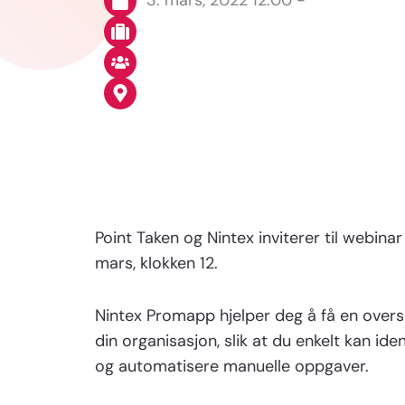
3. mars, 2022 12:00 -
N/A
N/A
Microsoft Teams
Point Taken og Nintex inviterer til webi
mars, klokken 12.
Nintex Promapp hjelper deg å få en oversi
din organisasjon, slik at du enkelt kan ide
og automatisere manuelle oppgaver.