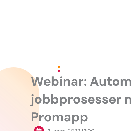
Hopp
rett
til
innholdet
Webinar: Autom
jobbprosesser 
Promapp