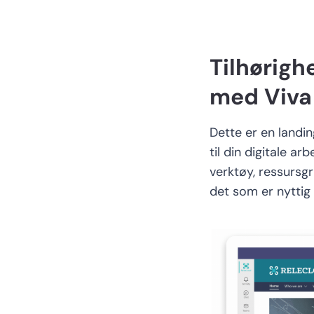
Tilhørigh
med
Viv
Dette er en landi
til din digitale a
rb
verktøy
, ressursgr
det som er nyttig