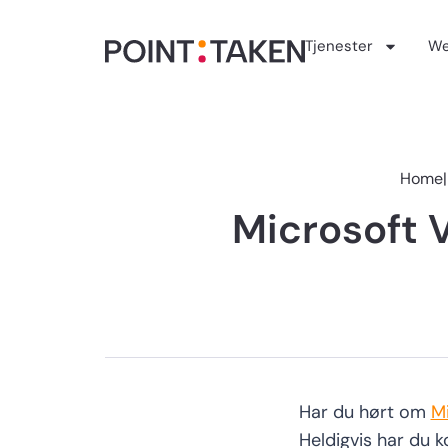
Hopp
rett
Tjenester
We
til
innholdet
Home
|
Microsoft V
Har du hørt om
Mi
Heldigvis har du
k