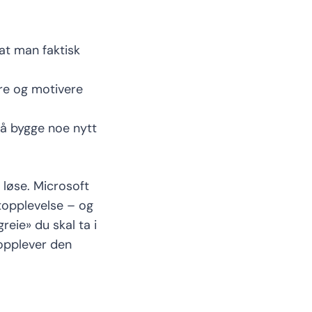
 at man faktisk
re og motivere
n å bygge noe nytt
 løse.
Microsoft
topplevels
e
– og
greie»
du skal ta i
opplever den