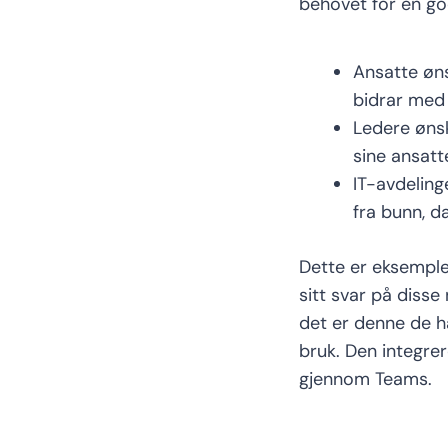
behovet for en god
Ansatte øn
bidrar med 
Ledere øns
sine ansatt
IT-avdeling
fra bunn
,
da
Dette er eksemple
sitt svar
på d
isse
det er denne de h
bruk.
D
en
integre
gjennom Teams.