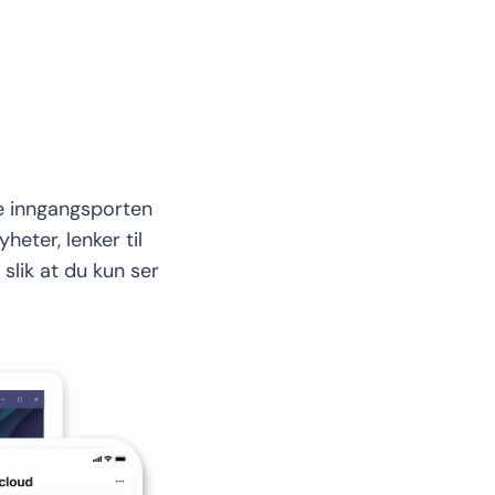
e
i
nngangsporten
heter, lenker til
 slik at du kun ser