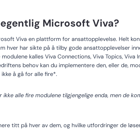
r
egentlig
Microsoft Viva?
osoft Viva en
plattform for ansattopplevelse.
Helt kon
om hver har sikte på å
tilby gode ansattopplevelser inne
re modulene kalles Viva Connections, Viva
Topics
, Viva 
edriftens behov kan
du
implementere
den
,
eller de
,
mod
ikke å gå for alle fire
*
.
er
ikke alle fire
modulene
tilgjengelige
enda,
men de ko
ere titt på hver av de
m
,
og hvilke utfordringer de løser