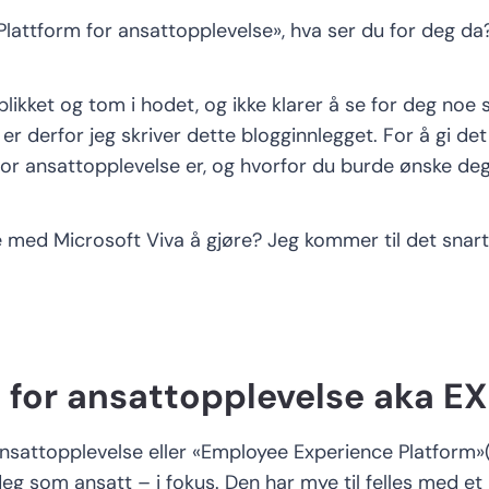
Plattform for ansattopplevelse
», hva ser du for deg d
i blikket og tom i hodet, og
ikke klarer å se for deg noe
s
er derfor jeg skriver dette blogginnlegget
.
For å gi det 
for ansattopplevelse er, og hvorfor du burde ønske de
e
med
Microsoft Viva
å gjøre
? J
eg kommer til det
snart
m
for ansattopplevelse
aka
EX
ansattopplevelse
eller «
Employee
Experience
Platform»
eg som ansatt – i fokus. Den har mye til felles med et k