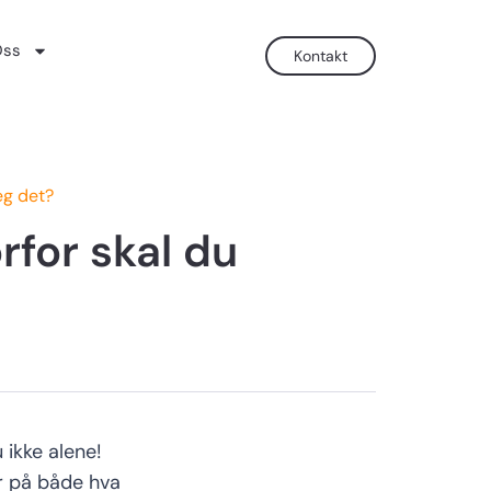
ss
Kontakt
eg det?
rfor skal du
u
ikke alene!
r på både hva