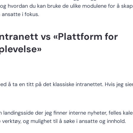
 og
hvordan du kan bruke de
ulike modulene
for å ska
ansatte i fokus.
intranett vs
«
Plattform for
plevelse
»
d å ta en titt
på det klassiske intranettet.
Hvis
jeg sie
en
landingsside der
jeg
finner interne nyheter,
felles kal
e verktøy, og mulighet til å søke i ansatte og innhold.