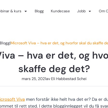
binar & kurs
Blogg
Kundecase
Jobb
Om O
Blogg
|
Microsoft Viva – hva er det, og hvorfor skal du skaffe d
iva – hva er det, og hvo
skaffe deg det?
mars 25, 2021
av
Eli Habbestad Schei
crosoft Viva
men forstår ikke helt hva det er?
Da er d
ommet til rett
sted
.
I
dette
blogg
innlegget vil
du få sva