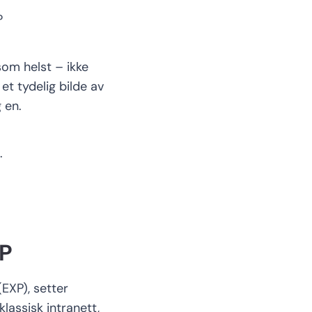
a?
om helst
–
ikke
et tydelig bilde av
g en
.
.
P
(
EXP)
,
setter
lassisk intranett,