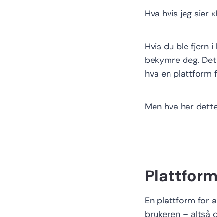
H
va hvis jeg sier «
Hvis du
ble fjern 
bekymre deg. Det 
hva en plattform 
Men
hva
har
dett
Plattfor
En
plattform for 
brukeren – altså d