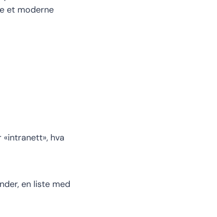
pe et moderne
r «
intranett
»
, hva
ender
, en liste med