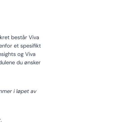
kret
består Viva
nfor et spesifikt
Insights og Viva
ulene
du
ønsker
mme
r
i løpet av
.