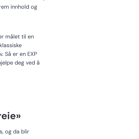
 frem innhold og
er målet til en
klassiske
v
. S
å er en EXP
hjelpe deg ved å
reie»
, og da blir