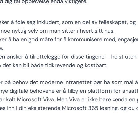
 digital opplevelse enda viktigere.
sker å
føle
seg inkludert, som en del av felleskapet
, og
noe nyttig selv om man sitter i hvert sitt hus.
ker å ha en god måte for å kommunisere med, engasje
e.
en ønsker å tilrettelegge for disse tingene – helst ute
 det kan bli
både tidkrevende og kostbart.
r på behov det moderne intranettet bør ha som mål å
nye digitale behovene
er å tilby en
plattform for ansat
ar kalt
Microsoft
Viva
.
Men
Viva er ikke
bare
«enda en 
res
inn i din eksisterende Microsoft 365 løsning
, o
g du 