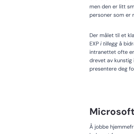
men den er litt sm
personer som er r
Der målet til et
kl
EXP
i tillegg
å
bidr
intranettet ofte e
drevet av kunstig 
presentere deg fo
Microsof
Å jobbe hjemmefra