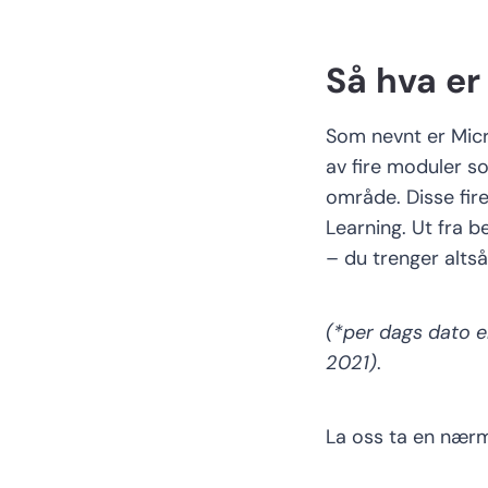
Så hva e
Som nevnt er
Micr
av fire moduler s
område
. Disse fi
Learning.
Ut fra b
–
du
trenger altså 
(*
per dags dato 
2021)
.
La oss ta en nærm