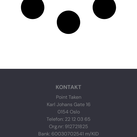
KONTAKT
Point Taken
Karl Johans Gate 16
0154 Oslo
Telefon: 22 12 03 65
Org.nr: 912721825
Bank: 60030702541 m/KID