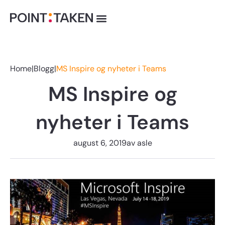
Hopp
rett
til
innholdet
Home
|
Blogg
|
MS Inspire og nyheter i Teams
MS Inspire og
nyheter i Teams
august 6, 2019
av
asle