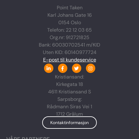
Point Taken
Karl Johans Gate 16
0154 Oslo
Telefon: 22 12 03 65
Org.nr: 912721825
Bank: 60030702541 m/KID
Uten KID: 60140977724
E-post til kundeservice
L
F
T
I
i
a
w
n
n
c
i
s
Kristiansand:
k
e
t
t
Kirkegata 18
e
b
t
a
d
o
e
g
4611 Kristiansand S
i
o
r
r
n
k
a
Sarpsborg:
-
-
m
Rådmann Siras Vei 1
i
f
n
1712 Grålum
Kontaktinformasjon