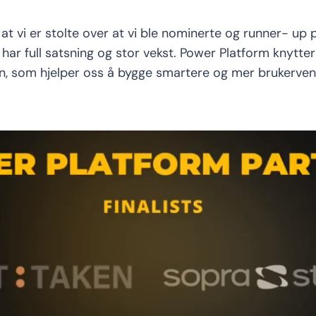
t vi er stolte over at vi ble nominerte og runner- up 
har full satsning og stor vekst. Power Platform knytte
som hjelper oss å bygge smartere og mer brukervennl