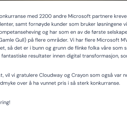
i konkurranse med 2200 andre Microsoft partnere krev
enter, samt fornøyde kunder som bruker løsningene vi h
 kompetanseheving og har som en av de første selskap
Gamle Gull) på flere områder. Vi har flere Microsoft M
aget, så det er i bunn og grunn de flinke folka våre s
antastiske resultater innen digital transformasjon, so
st, vil vi gratulere Cloudway og Crayon som også var n
ydmyke over å ha vunnet pris i så sterk konkurranse.
ring!