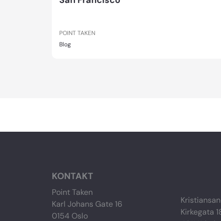
San Francisco
POINT TAKEN
Blog
KONTAKT
Point Taken
Kristiansan
Karl Johans Gate 16
Kirkegata 1
0154 Oslo