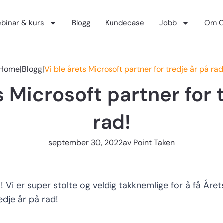
binar & kurs
Blogg
Kundecase
Jobb
Om O
Home
|
Blogg
|
Vi ble årets Microsoft partner for tredje år på rad
s Microsoft partner for 
rad!
september 30, 2022
av
Point Taken
3! Vi er super stolte og veldig takknemlige for å få År
edje år på rad!