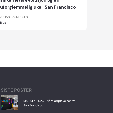
sikkerhetsrevolusjon og en
uforglemmelig uke i San Francisco
JULIAN RASMUSSEN
Blog
SISTE POSTER
MS Build 2026 – våre opplevelser fra
San Francisco