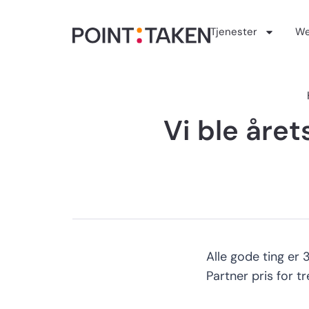
Hopp
rett
Tjenester
We
til
innholdet
Vi ble året
Alle gode ting er 
Partner pris for tr