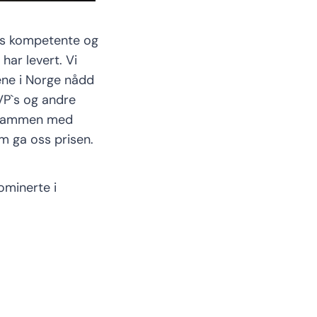
es kompetente og
ar levert. Vi
ene i Norge nådd
VP`s og andre
om sammen med
m ga oss prisen.
ominerte i