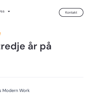
ss
Kontakt
!
tredje år på
ets Modern Work