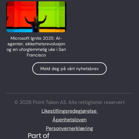
Microsoft Ignite 2025: AI-
agenter, sikkerhetsrevolusjon
og en uforglemmelig uke i San
Francisco
Meld deg på vårt nyhetsbrev
© 2026 Point Taken AS. Alle rettigheter reservert
Likestillingsredegjørelse
Åpenhetsloven
Personvernerklæring