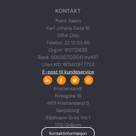
KONTAKT
Point Taken
Karl Johans Gate 16
0154 Oslo
Telefon: 22 12 03 65
Org.nr: 912721825
Bank: 60030702541 m/KID
Uten KID: 60140977724
E-post til kundeservice
L
F
T
I
i
a
w
n
n
c
i
s
Kristiansand:
k
e
t
t
Kirkegata 18
e
b
t
a
d
o
e
g
4611 Kristiansand S
i
o
r
r
n
k
a
Sarpsborg:
-
-
m
Rådmann Siras Vei 1
i
f
n
1712 Grålum
Kontaktinformasjon