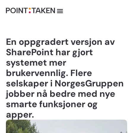
Hopp
rett
til
innholdet
En oppgradert versjon av
SharePoint har gjort
systemet mer
brukervennlig. Flere
selskaper i NorgesGruppen
jobber nå bedre med nye
smarte funksjoner og
apper.