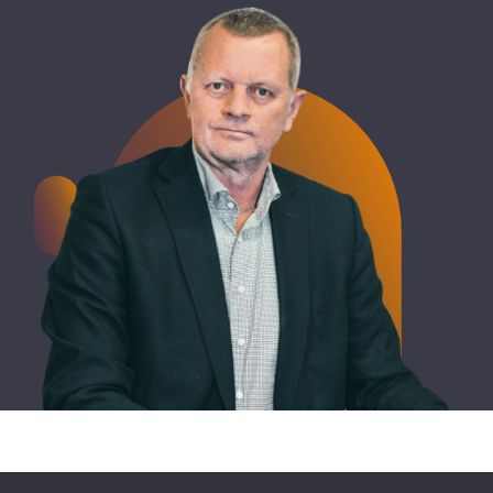
Ja takk, jeg ønsker å motta
nyhetsbrev fra Point Taken.
Send inn