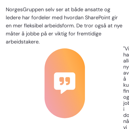
NorgesGruppen selv ser at både ansatte og
ledere har fordeler med hvordan SharePoint gir
en mer fleksibel arbeidsform. De tror også at nye
måter å jobbe på er viktig for fremtidige
arbeidstakere.
"V
ha
al
ny
av
å
ku
fi
o
jo
i
d
nå
vi