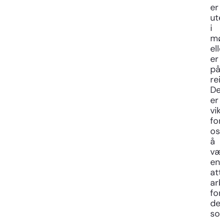
er
ut
i
m
el
er
p
re
De
er
vi
fo
os
å
Kontakt oss
v
en
at
ar
fo
Fornavn
d
s