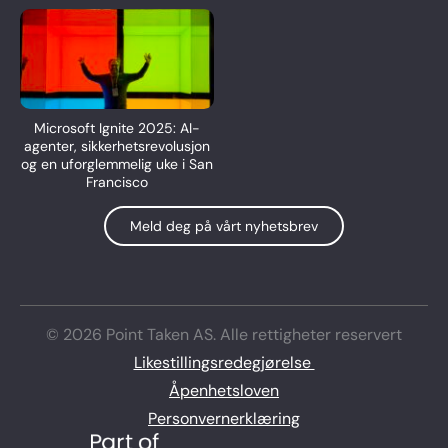
Microsoft Ignite 2025: AI-
agenter, sikkerhetsrevolusjon
og en uforglemmelig uke i San
Francisco
Meld deg på vårt nyhetsbrev
© 2026 Point Taken AS. Alle rettigheter reservert
Likestillingsredegjørelse
Åpenhetsloven
Personvernerklæring