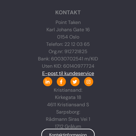
KONTAKT
Point Taken
Karl Johans Gate 16
0154 Oslo
Telefon: 22 12 03 65
Org.nr: 912721825
Bank: 60030702541 m/KID
Uten KID: 60140977724
E-post til kundeservice
L
F
T
I
i
a
w
n
n
c
i
s
Kristiansand:
k
e
t
t
Kirkegata 18
e
b
t
a
d
o
e
g
4611 Kristiansand S
i
o
r
r
n
k
a
Sarpsborg:
-
-
m
Rådmann Siras Vei 1
i
f
n
1712 Grålum
Kontaktinformasjon