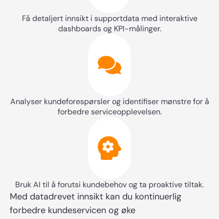
Få detaljert innsikt i supportdata med interaktive
dashboards og KPI-målinger.
Hva gjelder det?
Analyser kundeforespørsler og identifiser mønstre for å
forbedre serviceopplevelsen.
Jeg samtykker til at Point Taken kan
kontakte meg med relevant
informasjon.
Ja takk, jeg ønsker å motta
Bruk AI til å forutsi kundebehov og ta proaktive tiltak.
nyhetsbrev fra Point Taken.
Med datadrevet innsikt kan du kontinuerlig
forbedre kundeservicen og øke