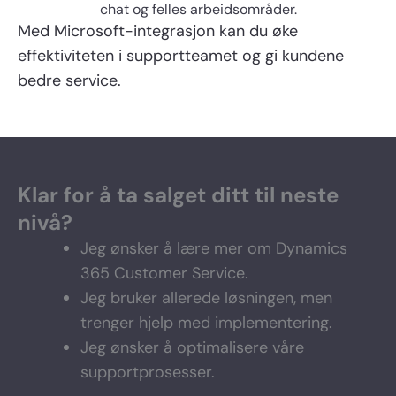
chat og felles arbeidsområder.
Med Microsoft-integrasjon kan du øke
effektiviteten i supportteamet og gi kundene
bedre service.
Klar for å ta salget ditt til neste
nivå?
Jeg ønsker å lære mer om Dynamics
365 Customer Service.
Jeg bruker allerede løsningen, men
trenger hjelp med implementering.
Jeg ønsker å optimalisere våre
supportprosesser.