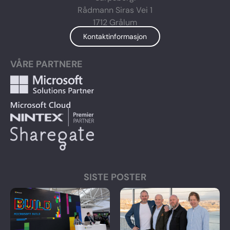
-
-
m
Rådmann Siras Vei 1
i
f
n
1712 Grålum
Kontaktinformasjon
VÅRE PARTNERE
SISTE POSTER