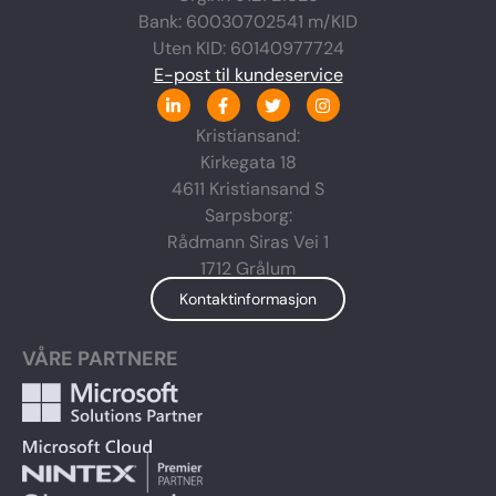
Bank: 60030702541 m/KID
Uten KID: 60140977724
E-post til kundeservice
L
F
T
I
i
a
w
n
n
c
i
s
Kristiansand:
k
e
t
t
Kirkegata 18
e
b
t
a
d
o
e
g
4611 Kristiansand S
i
o
r
r
n
k
a
Sarpsborg:
-
-
m
Rådmann Siras Vei 1
i
f
n
1712 Grålum
Kontaktinformasjon
VÅRE PARTNERE