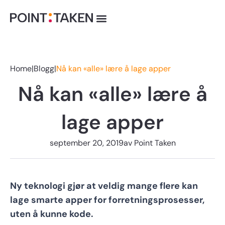
Hopp
rett
til
innholdet
Home
|
Blogg
|
Nå kan «alle» lære å lage apper
Nå kan «alle» lære å
lage apper
september 20, 2019
av
Point Taken
Ny teknologi gjør at veldig mange flere kan
lage smarte apper for forretningsprosesser,
uten å kunne kode.