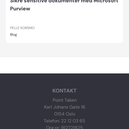
Sikre sensitive dokumenter med Microsoft
Purview
PELLE KORSMO
Blog
KONTAKT
Point Taken
Karl Johans Gate 16
0154 Oslo
Telefon: 22 12 03 65
Org.nr: 912721825