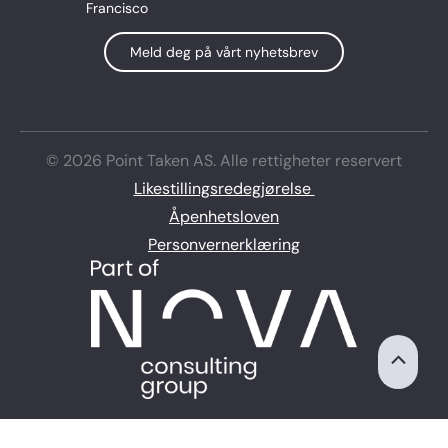
Francisco
Meld deg på vårt nyhetsbrev
© 2026 Point Taken AS. Alle rettigheter reservert
Likestillingsredegjørelse
Åpenhetsloven
Personvernerklæring
Skroll
til
toppen
GDPR-informasjonskapselsamtykke med Real Cookie