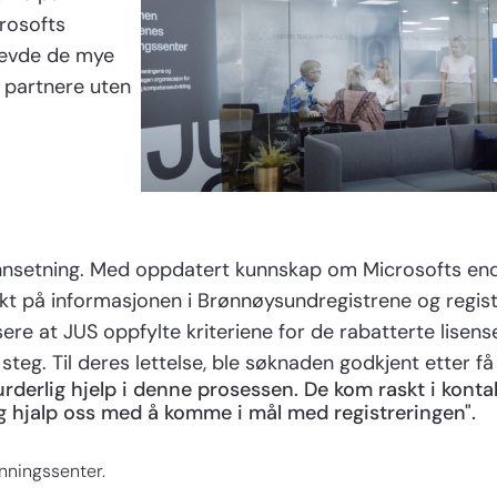
rosofts
levde de mye
 partnere uten
 unnsetning. Med oppdatert kunnskap om Microsofts end
t på informasjonen i Brønnøysundregistrene og registr
fisere at JUS oppfylte kriteriene for de rabatterte lisen
eg. Til deres lettelse, ble søknaden godkjent etter få
rderlig hjelp i denne prosessen. De kom raskt i konta
g hjalp oss med å komme i mål med registreringen".
nningssenter.