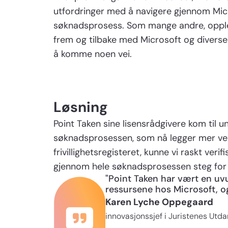
utfordringer med å navigere gjennom Mic
søknadsprosess. Som mange andre, opp
frem og tilbake med Microsoft og diverse
å komme noen vei.
Løsning
Point Taken sine lisensrådgivere kom til
søknadsprosessen, som nå legger mer vek
frivillighetsregisteret, kunne vi raskt veri
gjennom hele søknadsprosessen steg for st
"Point Taken har vært en uvu
ressursene hos Microsoft, o
Karen Lyche Oppegaard
innovasjonssjef i Juristenes Utda