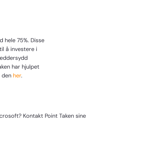
d hele 75%. Disse
l å investere i
kreddersydd
ken har hjulpet
m den
her
.
crosoft? Kontakt Point Taken sine