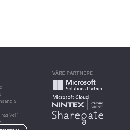
VÅRE PARTNERE
d:
8
ansand S
ras Vei 1
m
nformasjon