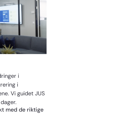
ringer i
ering i
sene. Vi guidet JUS
 dager.
kt med de riktige