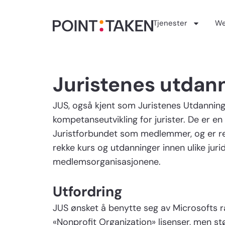
Hopp
rett
Tjenester
We
til
innholdet
Juristenes utdan
JUS, også kjent som Juristenes Utdannings
kompetanseutvikling for jurister. De er e
Juristforbundet som medlemmer, og er regis
rekke kurs og utdanninger innen ulike juri
medlemsorganisasjonene.
Utfordring
JUS ønsket å benytte seg av Microsofts r
«Nonprofit Organization» lisenser, men st