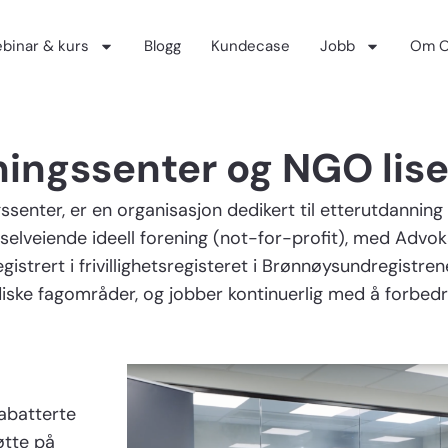
binar & kurs
Blogg
Kundecase
Jobb
Om O
ningssenter og NGO lis
senter, er en organisasjon dedikert til etterutdanning
n selveiende ideell forening (not-for-profit), med Advo
trert i frivillighetsregisteret i Brønnøysundregistrene
diske fagområder, og jobber kontinuerlig med å forbedre 
abatterte
øtte på