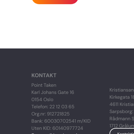
KONTAKT
Point Taken
Kristiansan
Karl Johans Gate 16
Kirkegata 1
0154 Oslo
4611 Kristi
Telefon: 22 12 03 65
Sarpsborg:
Org.nr: 912721825
Rådmann Si
Bank: 60030702541 m/KID
1712 Grålu
Uten KID: 60140977724
Kontakti