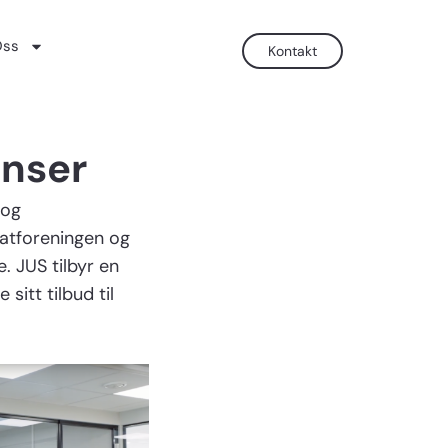
ss
Kontakt
enser
 og
katforeningen og
. JUS tilbyr en
sitt tilbud til